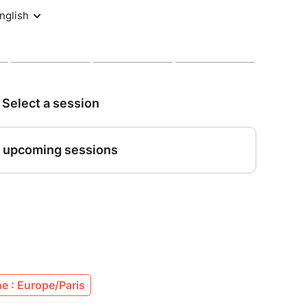
 ces 5 humoristes aux styles variés, mêlant
tage d'anecdotes.
eur avec une scène 360° pour être au plus proche
us, pas d’inquiétude, nous avons la solution pour
Sortie au chapeau.
 aux moins de 14 ans.
vant le spectacle
r le chapeau.
es infos, tu peux réserver
e : Europe/Paris