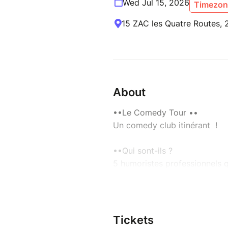
Wed Jul 15, 2026
Timezone
15 ZAC les Quatre Routes,
About
••Le Comedy Tour ••
Un comedy club itinérant !
••Qui sont-ils ?
5 humoristes professionnels q
audacieuse qu'inédite
Si tu veux voir ce qu’on fait s
@comedy_tour_france sur Ins
Tickets