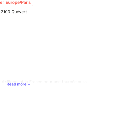
 : Europe/Paris
 22100 Quévert
ui sillonnent la France pour une tournée aussi
Read more
ur les réseaux :
tagram