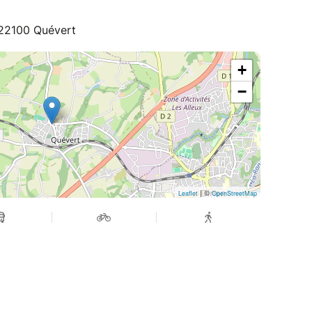
 22100 Quévert
+
−
| ©
Leaflet
OpenStreetMap