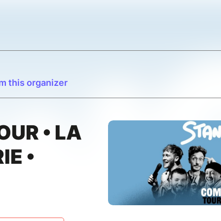
m this organizer
UR • LA
IE •