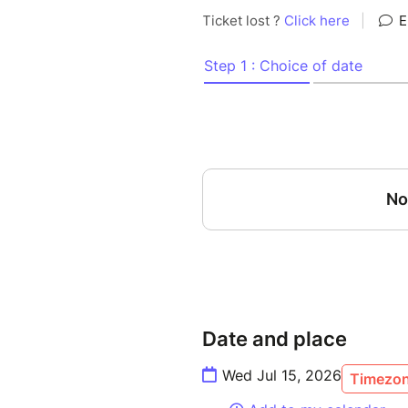
› Au programme :
Une heure de rire assurée par
blagues, improvisation et par
Le spectacle a lieu en extéri
des artistes !
Si le temps n’est pas avec no
être à l’intérieur
•Spectacle entrée gratuite • 
•Le spectacle est déconseillé
•Présentez-vous 15 minutes a
• N’oublie pas ta monnaie pou
Date and place
Maintenant que tu as toutes l
Wed Jul 15, 2026
Timezon