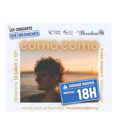
le 26 juillet : MESPARROW à Château-Thierry
Derrière COMO COMO se cache Lucas Lerbret,
auteur-compositeur et producteur d'une dream pop
délicate et lumineuse. Accompagné par le batteur
Orso Samson, il tisse un univers où guitares
réverbérées, synthés vaporeux et mélodies sensibles
se rencontrent dans un équilibre subtil entre
mélancolie et douceur. Entre contemplation et élan
dansant, les morceaux de COMO COMO invitent à un
voyage intimiste, porté par des arrangements
élégants et une sincérité désarmante. Un concert à
découvrir dans le cadre privilégié et chaleureux d'un
jardin, au plus près des artistes.
L'adresse du concert vous sera communiquée
quelques jours avant par mail !
Réservez pour les autres concerts via le site internet