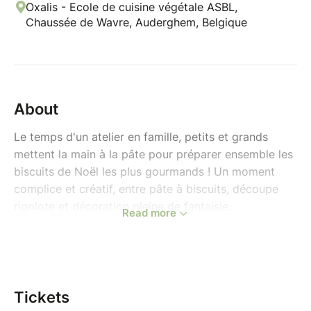
Oxalis - Ecole de cuisine végétale ASBL,
Chaussée de Wavre, Auderghem, Belgique
About
Le temps d'un atelier en famille, petits et grands
mettent la main à la pâte pour préparer ensemble les
biscuits de Noël les plus gourmands ! Un moment
complice et créatif, entre pâte à biscuits, découpe
rigolote et décoration pleine de fantaisie.
Read more
Cet atelier sera animé par le chef Corentin.
Au programme :
Speculoos – croustillants et parfumés aux
épices, un incontournable de la période.
Tickets
Sablés aux épices de Noël de différentes