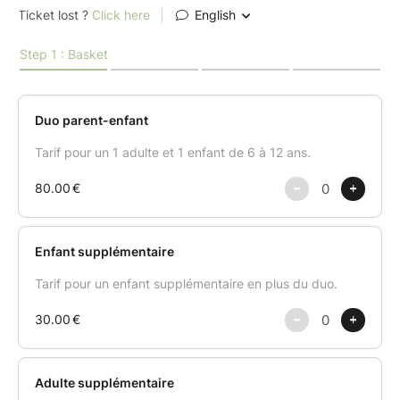
formes (étoiles, sapins, bonhommes, etc.) –
pour laisser libre cours à la créativité des
enfants.
Spritz – sablés viennois délicatement enrobés
de chocolat.
Décorations au cornet – une session glaçage
pour customiser tous les biscuits selon
l'inspiration de chacun·e.
Un atelier ludique et gourmand pensé pour être vécu
à deux (parent-enfant), où l'on apprend en s'amusant
: dosage, façonnage, découpe et décoration.
Chacun·e repart avec ses propres créations à
déguster ou à offrir !
Des astuces et tours de mains seront donnés tout au
long du cours.