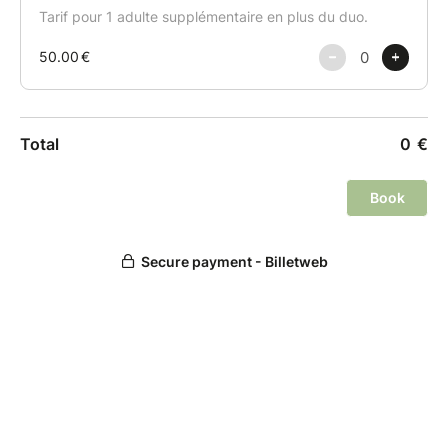
Un petit livret avec les recettes réalisées sera envoyé
à chacun par mail après le cours.
Les tabliers, couteaux et autres ustensiles sont mis à
disposition durant le cours.
Le cours est accessible aux enfants entre 6 ans et 12
ans.
* Le cours pourrait être annulé si le nombre de 6
personnes minimum n'est pas atteint.
Politique d'annulation ou de report :
Une annulation moins de 7 jours avant le début du
cours ne pourra pas faire l’objet d'aucun
remboursement. Néanmoins, le cours pourra faire
l'objet d'un report si le/la participant·e en fait la
demande par mail minimum 72h avant la date du
cours.
Pour plus d'infos, consultez les
conditions générales