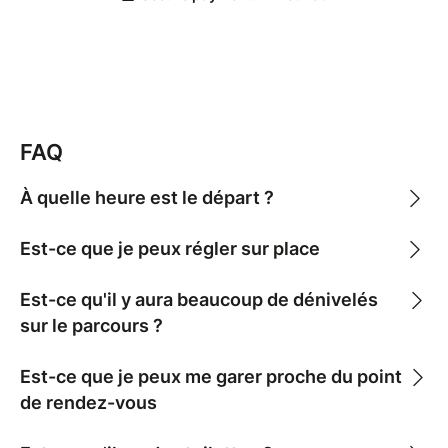
Au programme de cette 5ème édition :
Rendez-vous à la Folie Glacée (proche plage
de la Mine d'Or).
Run de 5 kilomètres ensemble sur un
parcours en pleine nature. Pas de chrono, pas
FAQ
de podium, juste le plaisir de courir.
Glace extra bonne à l'arrivée et 1 boisson
À quelle heure est le départ ?
fraîche.
Est-ce que je peux régler sur place
Est-ce qu'il y aura beaucoup de dénivelés
sur le parcours ?
Est-ce que je peux me garer proche du point
de rendez-vous