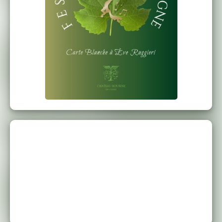
Air de Sesto, PartoParto, La Clémence de
Titus, Wolfgang Amadeus Mozart
Ständchen, Serenade D889, Franz Schubert
Cavatina de Rosine, Una Voce poco fa, Le
Barbier de Séville, Gioacchino Rossini
Air de Dalila, Mon cœur s’ouvre à ta voix,
Samson et Dalila, Camille Saint-Saëns
En duo…
Duo La Pesca, Extraitdes Serate musicali,
Gioacchino Rossini
Duo Susanna – Contessa, Canzonetta Sull’aria,
LesNoces de Figaro, Wolfgang Amadeus
Mozart
El Desdichado, Boléro de Camille Saint-Saëns
Duo des Fleurs, Lakmé, Léo Delibes
En instrumental…
Jardins sous la Pluie, Extrait des Estampes,
Claude Debussy
Clair de Lune, Extrait de la Suite Bergamasque,
Claude Debussy