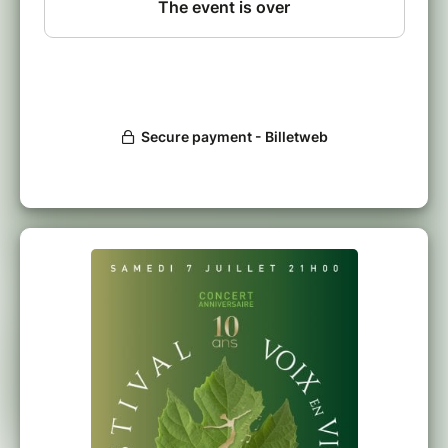
Ce samedi 7 Juillet, je vous propose de
partager une soirée exceptionnelle et fêter
ensemble le 10ème anniversaire de Voix en
Vigne en célébrant la Nature sous toutes ses
formes… Son essence mystérieuse semble faire
de la musique le langage même de la nature. La
nature, source d’inspiration inépuisable, nous
offre l’occasion formidable d’une ballade
oxygénante à travers les plus belles œuvres du
répertoire lyrique et musical.
Autour d’un plateau artistique de rêve, je vous
propose un voyage entre terre et mer… la
Nature en fête et la musique au cœur ! »
Eve RUGGIERI
P R O G R A M M E
En solo…