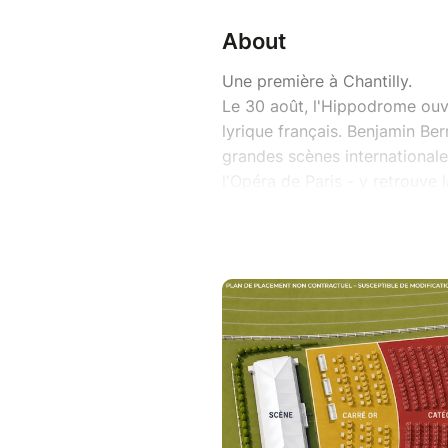
About
Une première à Chantilly.
Le 30 août, l'Hippodrome ouvr
lyrique français. Benjamin Be
grandes scènes internationale
l'Opéra de Paris - y retrouve
Appassionato dirigé par Math
à la France qui chante : Carm
Poulenc, Satie, Trenet, Brel, 
même patrimoine que le gran
Un après-midi de fête en plei
PLAN DE PLACEMENT NON C
MODIFICATIONS TECHNIQUE