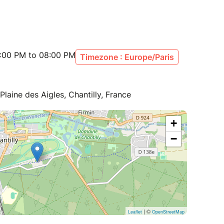
:00 PM to 08:00 PM
Timezone : Europe/Paris
laine des Aigles, Chantilly, France
+
−
| ©
Leaflet
OpenStreetMap