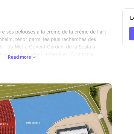
L
e ses pelouses à la crème de la crème de l'art
rnheim, ténor parmi les plus recherchés des
s - du Met à Covent Garden, de la Scala à
 la soprano Sandra Hamaoui et l'Orchestre
Read more
ieu Herzog pour un programme tout entier dédié
en, Roméo et Juliette, Werther, Manon, Thaïs. Puis
parce que la chanson française appartient au
d opéra.
n cœur de l'été.
ONTRACTUEL - SUSCEPTIBLE DE
S