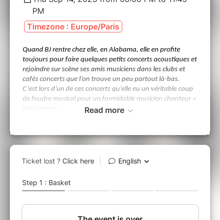
PM
Timezone : Europe/Paris
Quand BJ rentre chez elle, en Alabama, elle en profite
toujours pour faire quelques petits concerts acoustiques et
rejoindre sur scène ses amis musiciens dans les clubs et
cafés concerts que l’on trouve un peu partout là-bas.
C’est lors d’un de ces concerts qu’elle eu un véritable coup
de foudre musical pour un formidable musicien chanteur «
Mel Knapp ».
Read more
Beverly Jo Scott werd geboren in Alabama, in de Verenigde
Staten, ze groeide op te midden van blues, gospel, country
en rockklanken en vestigde zich in de jaren 1980 in België.
In 1990 begon ze haar solocarrière en bracht een jaar later
haar eerste album uit. Ze werkt samen met grote artiesten
zoals Maurane, Francis Cabrel, Alain Souchon, Toots
Thielemans, Arno en Adamo. Voor deze tournee gaat BJ
Scott op pad met een heel inspirerende muzikale figuur uit
Alabama: Mel Knapp.