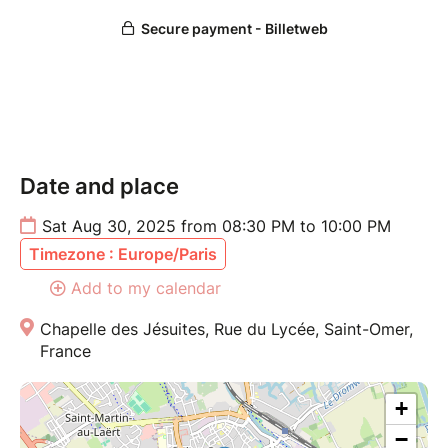
une forme épurée, immersive et concentrée, pour
mieux en faire ressortir la tension, la modernité et la
force émotionnelle.
Carmen comme un théâtre de vérité.
Tout public
Date and place
En cas de mauvais temps, le concert se tiendra à
O'Ciné à Saint-Omer
Sat Aug 30, 2025 from 08:30 PM to 10:00 PM
Timezone : Europe/Paris
Add to my calendar
Chapelle des Jésuites, Rue du Lycée, Saint-Omer,
France
+
−