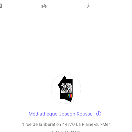
Médiathèque Joseph Rousse
1 rue de la libération 44770 La Plaine-sur-Mer