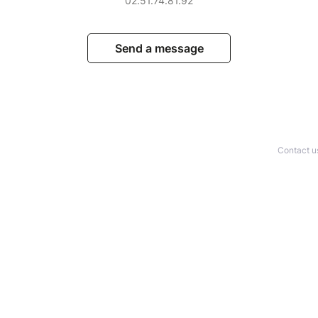
02.51.74.81.92
Send a message
Contact u