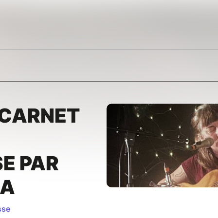
 CARNET
E PAR
KA
sse