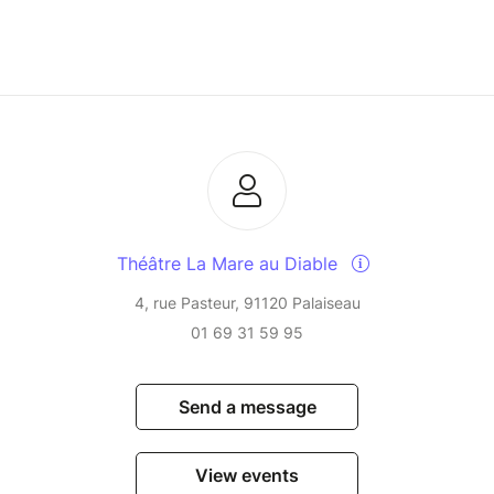
Théâtre La Mare au Diable
4, rue Pasteur, 91120 Palaiseau
01 69 31 59 95
Send a message
View events