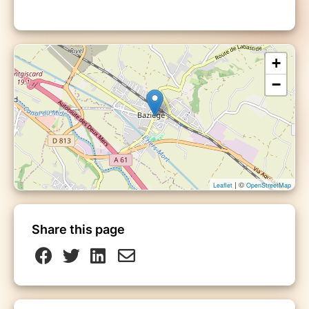
+
−
| ©
Leaflet
OpenStreetMap
Share this page