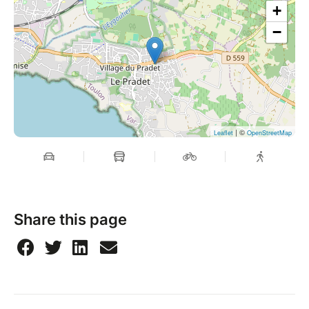
+
+ buvette sur place
−
| ©
Leaflet
OpenStreetMap
Share this page