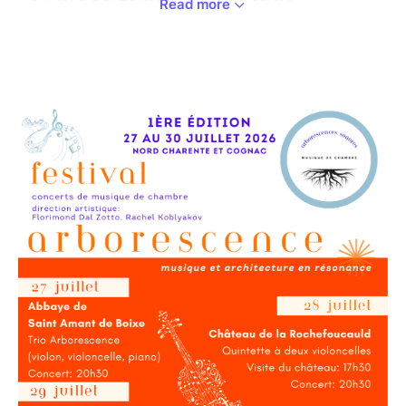
Read more
violoncelles
Au programme:
George Onslow (1784-1853) Quintette n. 15 “de la
balle”
Franz Schubert (1797-1828) Quintette en Do Majeur
Ce concert est accompagné par une visite du
château. Pour ceux qui aimeraient prendre cette
option, merci de réserver le billet au tarif
exceptionnel.
La visite du château se fera à 17h30
Le concert débutera à 20h30
Vous êtes invités de pique-niquer sur place entre la