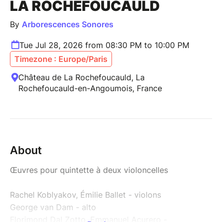
LA ROCHEFOUCAULD
By
Arborescences Sonores
Tue Jul 28, 2026 from 08:30 PM to 10:00 PM
Timezone : Europe/Paris
Château de La Rochefoucauld, La
Rochefoucauld-en-Angoumois, France
About
Œuvres pour quintette à deux violoncelles
Rachel Koblyakov, Émilie Ballet - violons
George van Dam - alto
Florimond Dal Zotto, Emmanuel Acurero -