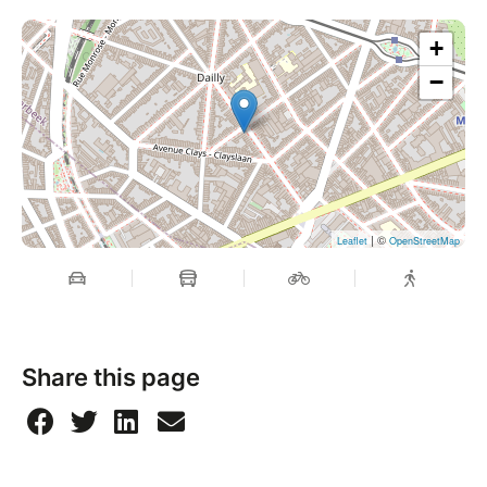
+
−
| ©
Leaflet
OpenStreetMap
Share this page