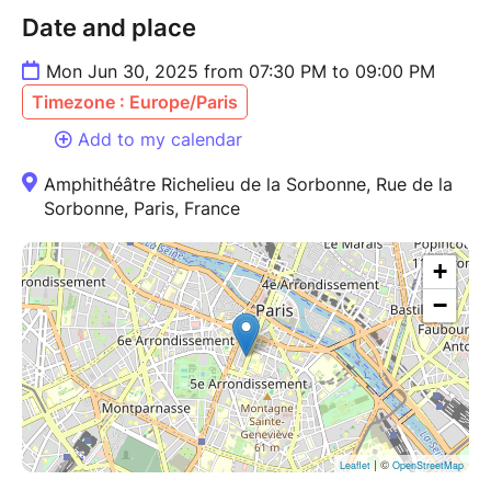
musiciennes ukrainiennes Yanzhyma Morozova,
Date and place
Antonina Krysa et Nataliia Ivanovska – qui ont dû
quitter le pays en raison de l'invasion russe et l’altiste
Mon Jun 30, 2025 from 07:30 PM to 09:00 PM
Andrii Malakhov. Toutes et tous sont par la suite
Timezone : Europe/Paris
devenus résidents temporaires de l'Orchestre de
Paris et l’Orchestre National de France dans le cadre
Add to my calendar
du projet 1991 et de leur accueil par la Philharmonie
Amphithéâtre Richelieu de la Sorbonne, Rue de la
de Paris.
Sorbonne, Paris, France
+
−
| ©
Leaflet
OpenStreetMap