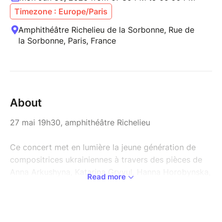
Timezone : Europe/Paris
Amphithéâtre Richelieu de la Sorbonne, Rue de
la Sorbonne, Paris, France
About
27 mai 19h30, amphithéâtre Richelieu
Ce concert met en lumière la jeune génération de
compositrices ukrainiennes à travers des pièces de
Anna Arkushyna, Katarina Gryvul, Hanna Horobynska,
Read more
Alisa Zaika et Yana Shliabanska. Le projet1991, mené
par Anna Stavychenko, fera découvrir des œuvres
inédites en France, mêlant musique de chambre et
électroacoustique. Yana Shliabanska et Anna