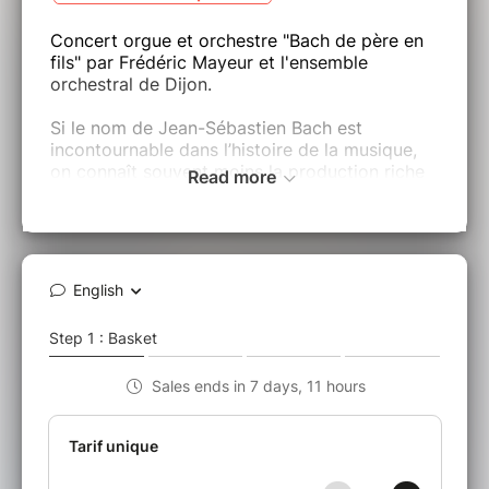
Concert orgue et orchestre "Bach de père en
fils" par Frédéric Mayeur et l'ensemble
orchestral de Dijon.
Si le nom de Jean-Sébastien Bach est
incontournable dans l’histoire de la musique,
on connaît souvent moins la production riche
Read more
et contrastée de ses fils. Ce concert est
l’occasion de découvrir cette filiation musicale
à travers un répertoire varié passant des
chefs-d'œuvre du père aux petits trésors à
découvrir des fils.
Places numérotées