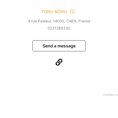
TOHU BOHU
4 rue Pasteur, 14000, CAEN, France
0231289330
Send a message
Contact u