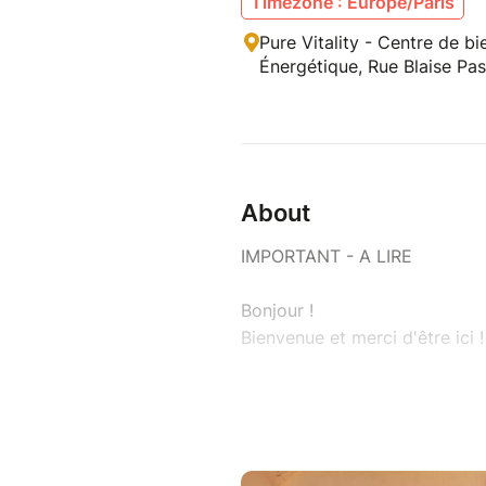
Timezone : Europe/Paris
Pure Vitality - Centre de b
Énergétique, Rue Blaise Pa
About
IMPORTANT - A LIRE
Bonjour !
Bienvenue et merci d'être ici !
Qu'est-ce qu'un CONCERT VI
Je chante avec mon âme, ento
de pluie...). Je canalise ainsi