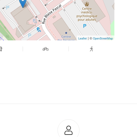
| ©
Leaflet
OpenStreetMap