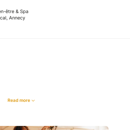
ien-être & Spa
scal, Annecy
Read more
BRATOIRE ?
urée d'instruments sacrés (tambour, bols, arbre
 des énergies de lumière qui soignent le corps,