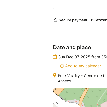
La concert dure 1 heure.
Pour plus d'informations : a
Avec Amour et Gratitude
Mylène
Date and place
Sun Dec 07, 2025 from 05
Add to my calendar
Pure Vitality - Centre de b
Annecy