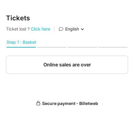
majestueuse Grande Messe en ut mineur K.427, l’une
des plus grandes œuvres du répertoire sacré.
Tickets
Entre musique classique, concert symphonique, chant
choral, clarinette soliste et orchestre, ce concert
vous invite à un voyage musical empreint de lumière,
d’émotion, de virtuosité et de spiritualité. La douceur
du Concerto pour clarinette répond à la puissance et
à la ferveur de la Grande Messe, offrant une
expérience musicale exceptionnelle.
Un rendez-vous incontournable pour les amateurs
de musique classique, de Mozart, de concert lyrique,
de musique sacrée et de festival en Béarn.
Au programme :
Concerto pour clarinette K622 interprété par Florent
Pujuila, super-soliste de l'Orchestre de Chambre de