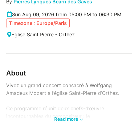
By
Pierres Lyriques Béarn des Gaves
Sun Aug 09, 2026 from 05:00 PM to 06:30 PM
Timezone : Europe/Paris
Eglise Saint Pierre - Orthez
About
Vivez un grand concert consacré à Wolfgang
Amadeus Mozart à l’église Saint-Pierre d’Orthez.
Ce programme réunit deux chefs-d’œuvre
incontournables du compositeur : le
Read more
célèbre Concerto pour clarinette en la majeur K.622,
ultime concerto instrumental de Mozart, et la