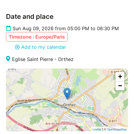
Paris et la Messe en ut K427 interprétée par le
Chœur de Chambre et l'Orchestre des Pierres
Date and place
Lyriques, avec Anaïs Constant, Andreaa Soare,
soprani, Jérôme Billy, ténor et Fabien Leriche
Sun Aug 09, 2026 from 05:00 PM to 06:30 PM
(Baryton-basse).
Timezone : Europe/Paris
Direction du chœur, François Ithurbide
Direction musicale, Samuel Jean
Add to my calendar
Eglise Saint Pierre - Orthez
+
−
| ©
Leaflet
OpenStreetMap