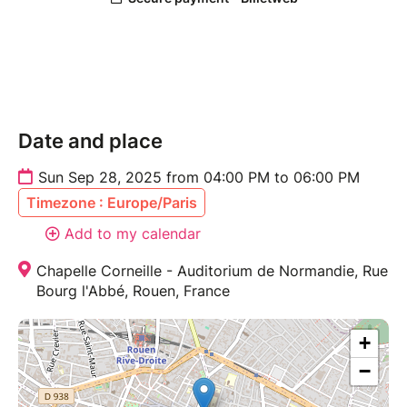
Premier tour :
– Jeudi 25 septembre de 11h00 à 13h00 et de 14h30
à 17h30
– Vendredi 26 septembre 2025 de 11h00 à 12h45
Deuxième tour :
Date and place
– Samedi 27 septembre 2025 de 11h30 à 13h00 et de
14h30 à 16h00
Sun Sep 28, 2025 from 04:00 PM to 06:00 PM
Timezone : Europe/Paris
Add to my calendar
Chapelle Corneille - Auditorium de Normandie, Rue
Bourg l'Abbé, Rouen, France
+
−