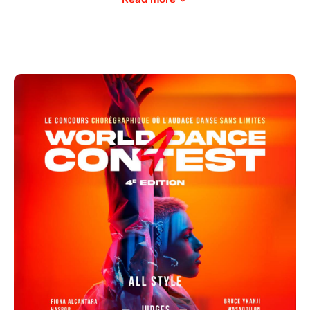
célèbre la diversité et l'expression artistique à travers
les Danses du Monde, toutes disciplines confondues.
Des Danses Urbaines à l'Orientale, en passant par le
Jazz, le Contemporain, l'Afro, le Bollywood, le Tribal
et bien d'autres, le WDC offre une plateforme unique
où les danseurs peuvent fusionner les styles et se
produire sur scène.
Organisé par Daï Chi, ce concours s'érige comme un
rendez-vous incontournable où les danseurs venant
des quatre coins du globe se réunissent pour
partager leur art et se confronter dans une
compétition unique.
Préparez vous à repousser les limites de l'expression
artistique, et à tisser des liens avec des artistes du
monde entier.