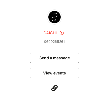
- mail : contact@concoursworlddance.com
- page facebook : Concours World Dance Contest -
Dans'Monde
- site :
www.concoursworlddance.com
REJOIGNEZ NOUS SUR INSTAGRAM !
DAÏCHI
https://www.instagram.com/worlddancecontest/
0609265261
Send a message
View events