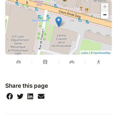
catégorie : Solo, Duo, Groupe, Minime.
+
À la fin de cette journée, tous les finalistes de leurs
−
catégories respectives s’affronteront vers l’ultime
épreuve du concours, la «Finale des Finales», où ils
se disputeront le prestigieux Grand Prix World Dance
Contest d’une valeur de 1000€.
--
| ©
Leaflet
OpenStreetMap
Lieu : CCVA - 234 Cours Emile Zola, 69100
VILLEURBANNE
(Métro : Flachet)
Ouverture des portes aux danseur(se)s : 14h
Share this page
Ouverture des portes au public : 14h30
--
Pour plus d'informations veuillez nous contacter par :