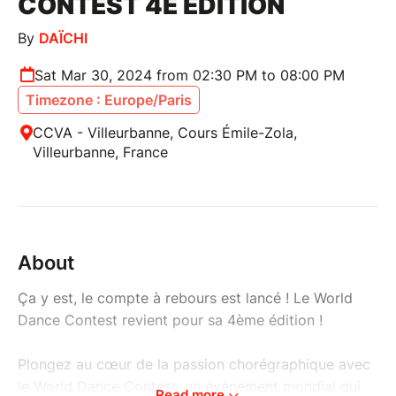
CONTEST 4E ÉDITION
By
DAÏCHI
Sat Mar 30, 2024 from 02:30 PM to 08:00 PM
Timezone : Europe/Paris
CCVA - Villeurbanne, Cours Émile-Zola,
Villeurbanne, France
About
Ça y est, le compte à rebours est lancé ! Le World
Dance Contest revient pour sa 4ème édition !
Plongez au cœur de la passion chorégraphique avec
le World Dance Contest, un événement mondial qui
Read more