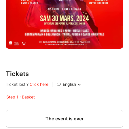
Rejoignez-nous dans cette aventure exceptionnelle
où la passion, la créativité et la diversité se
rencontrent.
Une date à retenir ! Le samedi 30 Mars 2024 !
-- PROGRAMME WDC 2024 --
08 JANVIER 2024
Tickets
Ouverture des inscriptions aux présélections vidéo
pour le concours.
22 JANVIER 2024 - Prolongé au 12 février 2024
Fermeture des inscriptions aux présélections vidéo.
À PARTIR DU 24 JANVIER 2024
Annonce des danseur(se)s sélectionné(e)s pour le