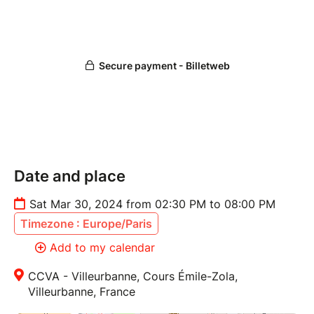
World Dance Contest du 30 Mars 2024 (Attention !
les danseur(se)s sélectionné(e)s auront jusqu'au 09
Février 2024 pour valider leur inscription définitive).
À PARTIR DU 19 FÉVRIER 2024
LE PRIX DU PUBLIC EST LANCÉ !
Les participants sélectionnés seront publiés sur la
page Instagram du World Dance Contest, le public
pourra voter pour son ou ses danseurs préférés.
La publication ayant obtenu le + de likes gagnera
Date and place
lors du concours le Prix du Public et permettra au
Sat Mar 30, 2024 from 02:30 PM to 08:00 PM
gagnant d'être qualifié pour la "Finale des Finales".
Timezone : Europe/Paris
​30 MARS 2024
Add to my calendar
LE GRAND JOUR !
Tous les participants retenus lors des présélections
CCVA - Villeurbanne, Cours Émile-Zola,
Villeurbanne, France
concourront lors de la grande compétition ! Pour
rappel, un gagnant sera désigné dans chaque