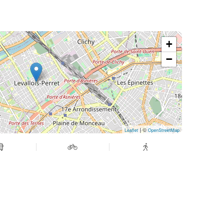
+
−
| ©
Leaflet
OpenStreetMap