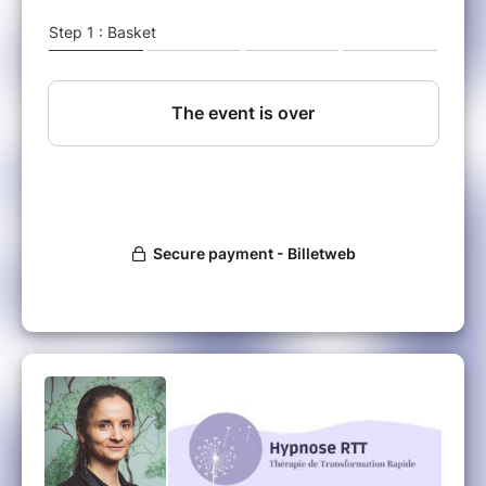
approche lors des « Dimanches
thérapeutiques » proposés au Centre de
Thérapies Intégratives et Nouvelles
Technologies (CTINT) depuis 2022.
La « RTT » fondée par Marisa Peer, est une
thérapie ayant reçu plusieurs récompenses en
tant que thérapie ayant montré son efficacité.
Ses résultats sont prouvés à travers la science
de la neuroplasticité. La RTT combine les
principes les plus efficaces des TCC, de la
PNL, de l’hypnothérapie, de la psychothérapie,
de la thérapie centrée sur la solution et du
mindfulness, créant ainsi une thérapie unique
et puissante. La conférence proposée repose
sur les fondements de la technique, enrichie
par les témoignages.