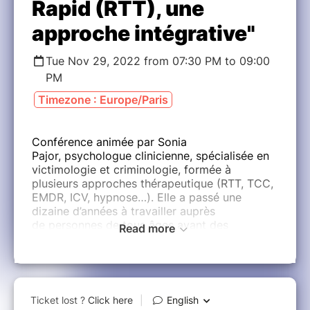
Rapid (RTT), une
approche intégrative"
Tue Nov 29, 2022 from 07:30 PM to 09:00
PM
Timezone : Europe/Paris
Conférence animée par Sonia
Pajor, psychologue clinicienne, spécialisée en
victimologie et criminologie, formée à
plusieurs approches thérapeutique (RTT, TCC,
EMDR, ICV, hypnose…). Elle a passé une
dizaine d’années à travailler auprès
de personnes de tous âges ayant des
Read more
problématiques psychologiques multiples et
variées. Elle mène actuellement une étude
interne, visant à accompagner les personnes
vers un changement durable et profond,
notamment par la RTT. Des dizaines
personnes ont déjà pu bénéficier de cette