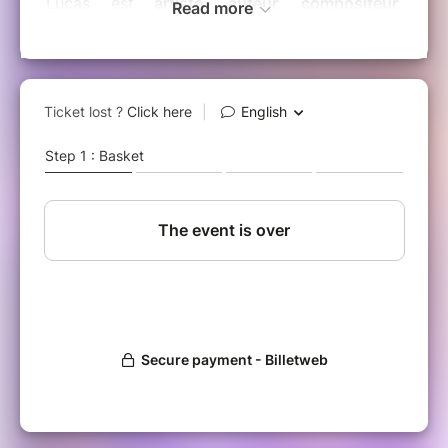
Lucas est
artiste, auteur, compositeur,
Read more
interprète, mais aussi ostéopathe énergéticien
et coach vocal
. Un piano à l’âge de 6 ans, une
guitare à 18 ans et il est sur scène ou en
studio depuis, tant en France qu’au Québec!
Depuis 15 ans, Lucas est
passeur de voix
. Il
invite les gens non seulement à apprendre à
utiliser l’instrument qu’est leur voix, mais il a
cette approche de
mettre la voix au service de
sa propre cohérence
. Il cultive, enseigne et
explore avec une belle
communauté rassemblée sous le nom des
apprentis sorciers de la voix
, renouvelant sans
cesse l’invitation d'«
Oser Sa Voix
». Il est
également fondateur de la
Maison des
Sorciers de la Voix
qui est une maison de
formations vocales.
Voir son site
https://lucasfanchon.fr/
et sa
Chaîne YouTube