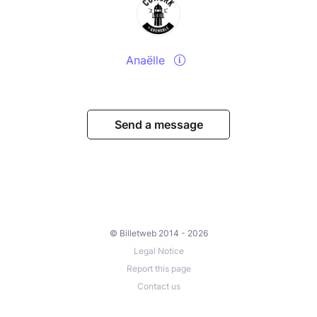
Olivier Truche est un militant associatif et le co-
fondateur du Cairn et de l'accorderie de Grenoble.
Quand à Karel Hubert il suit le projet du Cairn depuis
le début.
Anaëlle
Ensuite, le lendemain, nous aborderons ensemble,
lors de petits ateliers participatifs, la mise en récit du
Send a message
Minimistan en réfléchissant aux futurs possibles
grâce à l’ancrage local. Nous continuerons également
à pousser l’idée des monnaies alternatives, en
réfléchissant notamment sur leur capacité à susciter
de nouvelles formes d’échanges. Et enfin nous
discuterons des liens entre les enjeux artistiques et
écologiques.
© Billetweb 2014 - 2026
Legal Notice
Report this page
Contact us