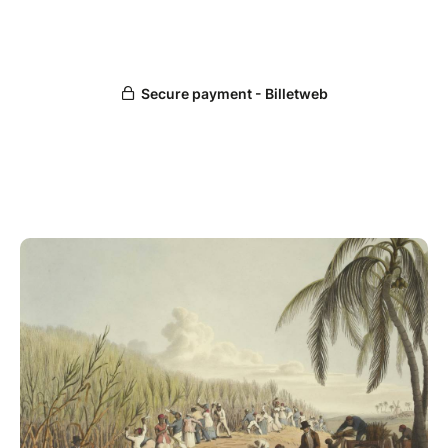
formes de résistance des esclaves ont influé sur les
stratégies des militants abolitionnistes dont certains
comme Olaudah Equiano, Frederick Douglas, Harriet
Jacob ou William Wells Brown étaient d’anciens
esclaves. L’étude de ces résistances est trop souvent
dissociée de celle des mouvements abolitionnistes.
Le rôle des esclaves ou des « affranchis » dans la
marche vers les abolitions doit continuer à être mis
en évidence, sans toutefois par excès inverse, faire
des rebellions serviles la seule cause des
émancipations.
Si vous souhaitez gagner le livre co-écrit par M.
Mesnard "Être esclave : Afrique-Amériques, XVe-XIXe
siècle", vous pouvez participez au concours organisé
par l'Université Ouverte juste ici :
https://forms.gle/6eGm3BPhS7GADFKe6