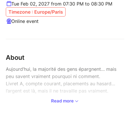
Tue Feb 02, 2027 from 07:30 PM to 08:30 PM
Timezone : Europe/Paris
Online event
About
Aujourd’hui, la majorité des gens épargnent… mais
peu savent vraiment pourquoi ni comment.
Livret A, compte courant, placements au hasard…
l’argent est là, mais il ne travaille pas vraiment.
Read more
Et surtout, personne ne vous a appris à faire les bons
choix.
Résultat : des années passent, et les opportunités
sont manquées.