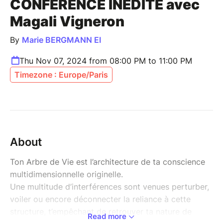
CONFERENCE INEDITE avec
Magali Vigneron
By
Marie BERGMANN EI
Thu Nov 07, 2024 from 08:00 PM to 11:00 PM
Timezone : Europe/Paris
About
Ton Arbre de Vie est l’architecture de ta conscience
multidimensionnelle originelle.
Une multitude d’interférences sont venues perturber,
voiler ou encore déconnecter la reliance à cette
structure, t’empêchant de retrouver ta nature de
Read more