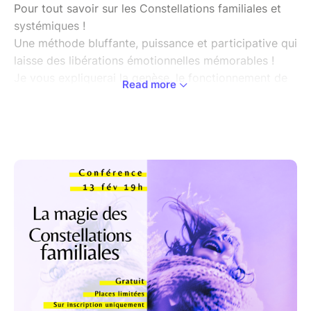
Pour tout savoir sur les Constellations familiales et
systémiques !
Une méthode bluffante, puissance et participative qui
laisse des libérations émotionnelles mémorables !
Je vous expliquerai la genèse, le fonctionnement de
Read more
la méthode et ses résultats illustrés par des exemples
concrets.
Je répondrai à vos questions, et nous ferons une
courte démonstration vivante.
Pour bien faire, Sam nous accueille dans son espace
bien-être à Saint Laurent en Grandvaux! Bienvenue !
www.lucielecointe.com
lucie@lucielecointe.com