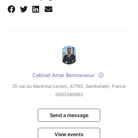
professionnel à travers les contrats de
capitalisation et l'immobilier d'entreprise
(SCPI en démembrement de propriété,
gestion de l'usufruit et de la nue-propriété).
Leviers de fidélisation : Utiliser la
récompense salariale comme outil
d'alignement stratégique des performances.
L’objectif : Vous transmettre les clés d'analyse
objectives et les grilles de lecture indispensables
pour arbitrer vos excédents de manière autonome,
Cabinet Amar Benmansour
structurer vos actifs et maximiser la valeur de votre
entité.
25 rue du Maréchal Leclerc, 67760, Gambsheim, France
0683390662
Send a message
View events