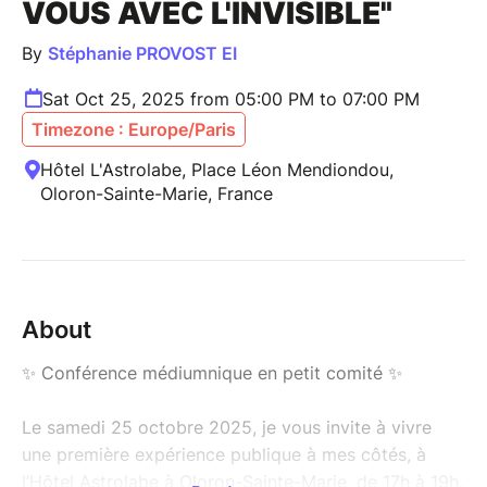
VOUS AVEC L'INVISIBLE"
By
Stéphanie PROVOST EI
Sat Oct 25, 2025 from 05:00 PM to 07:00 PM
Timezone : Europe/Paris
Hôtel L'Astrolabe, Place Léon Mendiondou,
Oloron-Sainte-Marie, France
About
✨ Conférence médiumnique en petit comité ✨
Le samedi 25 octobre 2025, je vous invite à vivre
une première expérience publique à mes côtés, à
l’Hôtel Astrolabe à Oloron-Sainte-Marie, de 17h à 19h.