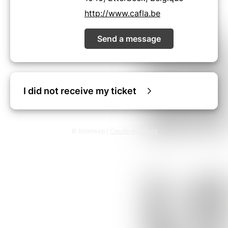
http://www.cafla.be
Send a message
I did not receive my ticket
© Billetweb |
Create my event