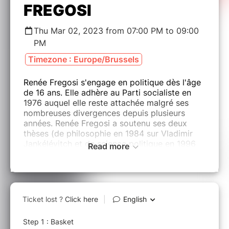
FREGOSI
Thu Mar 02, 2023 from 07:00 PM to 09:00
PM
Timezone : Europe/Brussels
Renée Fregosi s'engage en politique dès l'âge
de 16 ans. Elle adhère au Parti socialiste en
1976 auquel elle reste attachée malgré ses
nombreuses divergences depuis plusieurs
années. Renée Fregosi a soutenu ses deux
thèses (de philosophie en 1984 sur Vladimir
Jankélévitch et de science politique en 1996
Read more
sur les transitions à la démocratie en Amérique
latine et dans les PECO). Elle évoquera les
mécanismes de la disqualification des
intellectuels par assimilation à la «
fachosphère »