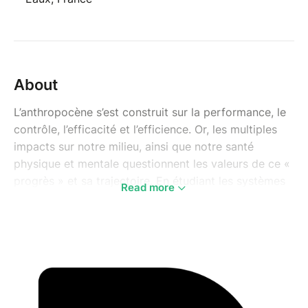
About
L’anthropocène s’est construit sur la performance, le
contrôle, l’efficacité et l’efficience. Or, les multiples
impacts sur notre milieu, ainsi que notre santé
physique et mentale questionnent les valeurs de ce «
progrès » et sa trajectoire. En étudiant les systèmes
Read more
vivants, nous pourrions pourtant apprendre une autre
façon d'habiter la Terre.
Les êtres vivants se construisent plutôt sur les
vulnérabilités, les fluctuations, les incohérences… au
service de la robustesse et de la viabilité du groupe.
À l‘échelle d’une entreprise, d’une collectivité comme