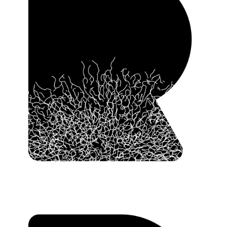
d’un individu, cette « troisième voie du
vivant » pourrait bien dessiner un autre chemin
engageant dans un environnement toujours plus
fluctuant, contre les fragilités systémiques de la
performance.
Le monde de la robustesse nous fait quitter le monde
du burnout (des humains comme des écosystèmes)
et ouvre, dans un monde fini, un infini des possibles.
Ceux qui sauront appliquer ses lois – entreprises,
collectivités, associations – en tireront un avantage
décisif, en particulier à l’heure des turbulences
écologiques, sociales, économiques et géopolitiques.