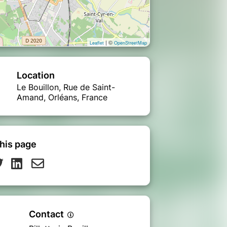
| ©
Leaflet
OpenStreetMap
Location
Le Bouillon, Rue de Saint-
Amand, Orléans, France
his page
Contact