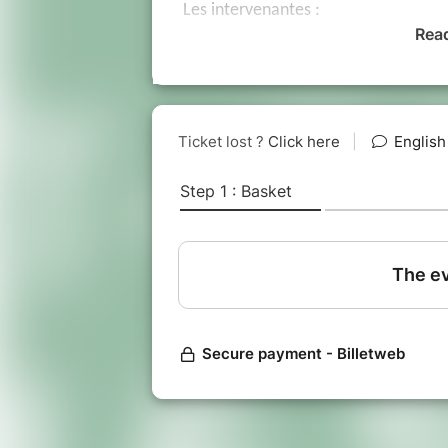
Les intervenantes :
Rea
Anne-Lise Boyer : chercheuse 
spécialiste de l’adaptation des 
Marie Pettenati : hydrogéologue
eaux souterraines et changemen
Conférence organisée par l’associa
Orléanais de l'Université d’Orléans 