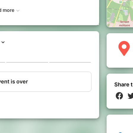
d more
post-doctorante au CNRS, géographe
villes au changement climatique.
 et géochimiste, chargée de mission
t global au BRGM.
tion GCOUDE, Groupe de Concertation
autour de la Décarbonation de l'Economie.
Share t