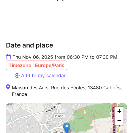
exutoire
facile ?
Par Catherine Ribotton, Professeur agrégée
d’Histoire,
ethno-historienne
Public : Ados-Adultes
Date and place
Thu Nov 06, 2025 from 06:30 PM to 07:30 PM
Timezone : Europe/Paris
Add to my calendar
Maison des Arts, Rue des Écoles, 13480 Cabriès,
France
+
−