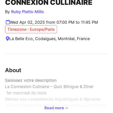
CONNEXION CULLINAIRE
By
Ruby Platts-Mills
Wed Apr 02, 2025 from 07:00 PM to 11:45 PM
Timezone : Europe/Paris
La Belle Eco, Codaigues, Montréal, France
About
Saisissez votre description
La Connexion Culinaire – Quiz Bilingue & Dîner
1er mercredi du mois
Mettez vos compétences linguistiques à l’épreuve
avec La Connexion Culinaire, une soirée quiz bilingue
Read more
interactive conçue pour réunir les communautés