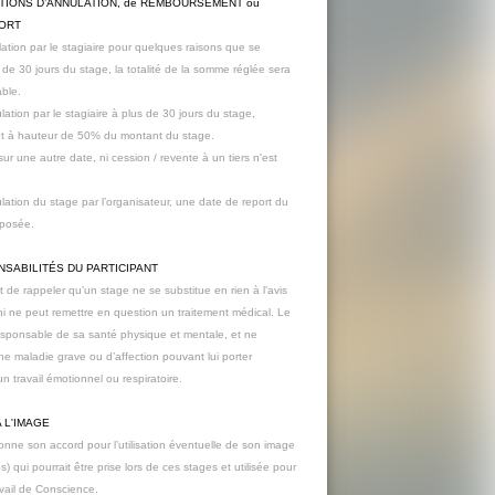
TIONS D’ANNULATION, de REMBOURSEMENT ou
PORT
ation par le stagiaire pour quelques raisons que se
 de 30 jours du stage, la totalité de la somme réglée sera
ble.
ation par le stagiaire à plus de 30 jours du stage,
 à hauteur de 50% du montant du stage.
ur une autre date, ni cession / revente à un tiers n'est
ation du stage par l’organisateur, une date de report du
oposée.
SABILITÉS DU PARTICIPANT
t de rappeler qu’un stage ne se substitue en rien à l’avis
i ne peut remettre en question un traitement médical. Le
responsable de sa santé physique et mentale, et ne
ne maladie grave ou d’affection pouvant lui porter
’un travail émotionnel ou respiratoire.
A L'IMAGE
onne son accord pour l’utilisation éventuelle de son image
s) qui pourrait être prise lors de ces stages et utilisée pour
avail de Conscience.