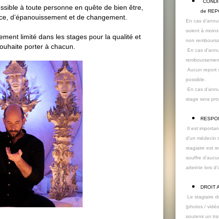
CONDI
cessible à toute personne en quête de bien être,
de RE
ence, d’épanouissement et de changement.
En cas d’annul
soient à moins
ement limité dans les stages pour la qualité et
non remboursa
 souhaite porter à chacun.
En cas d'annul
remboursement
Aucun report s
possible.
En cas d’annul
stage sera pr
RESPON
Il est importan
d’un médecin n
stagiaire est 
souffre d’aucu
atteinte lors d
DROIT 
Le stagiaire d
(photos / vidéo
soutenir un tr