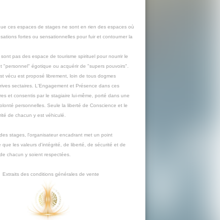
 que ces espaces de stages ne sont en rien des espaces où
nsations fortes ou sensationnelles pour fuir et contourner la
sont pas des espace de tourisme spirituel pour nourrir le
"personnel" égotique ou acquérir de "supers pouvoirs".
est vécu est proposé librement, loin de tous dogmes
érives sectaires. L'Engagement et Présence dans ces
bres et consentis par le stagiaire lui-même, porté dans une
volonté personnelles. Seule la liberté de Conscience et le
grité de chacun y est véhiculé.
des stages, l'organisateur encadrant met un point
que les valeurs d'intégrité, de liberté, de sécurité et de
é de chacun y soient respectées.
Extraits des conditions générales de vente