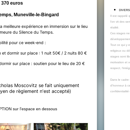
 / 370 euros
DIVERS
Temps, Muneville-le-Bingard
Il est rappelé
l'on vit des se
 meilleure expérience en immersion sur le lieu
réalité.
emeure du Silence du Temps.
Ces stages ne 
développement 
bilité pour ce week-end :
Tout ce qui y 
religieux ou d
 et dormir sur place : 1 nuit 50€ / 2 nuits 80 €
stages sont li
motivation et 
ormir sur place : soutien pour le lieu de 20 €
respect, l'inté
Dans le cadre 
cholas Moscovitz se fait uniquement
d'honneur à ce 
oyen de règlement n'est accepté)
confidentialit
TION sur l'espace en dessous