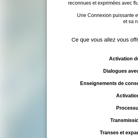
reconnues et exprimées avec flu
Une Connexion puissante et
et sa n
Ce que vous allez vous offr
Activation d
Dialogues avec
Enseignements de consc
Activatio
Processus
Transmissio
Transes et expa