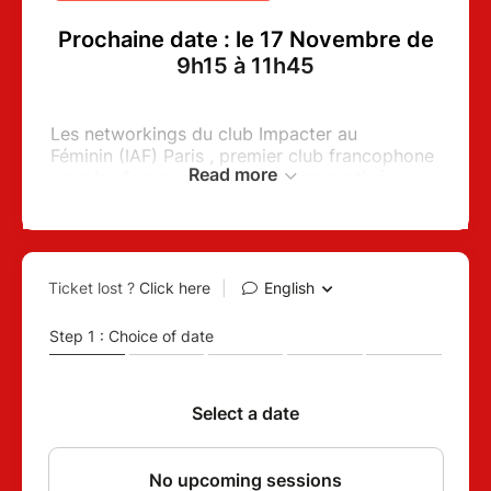
Prochaine date :
le 17 Novembre de
9h15 à 11h45
Les networkings du club Impacter au
Féminin (IAF) Paris , premier club francophone
Read more
pour les femmes entrepreneures, motivées,
déterminées et impacteuses, créé par Biba
Pedron, se déroulent les 3ème vendredis du
mois, de 9h15 à 11h45. Pour le mois de
Novembre j'ai la joie de recevoir Sonia Pavlik,
Poétique intérieure !
A chaque session, un.e invité.e expert.e vous
présente son activité puis ce sont des
échanges libres pour networker, faire
connaissance, se recommander. Bref, mettre
en place une magnifique synergie entre nous
toutes.