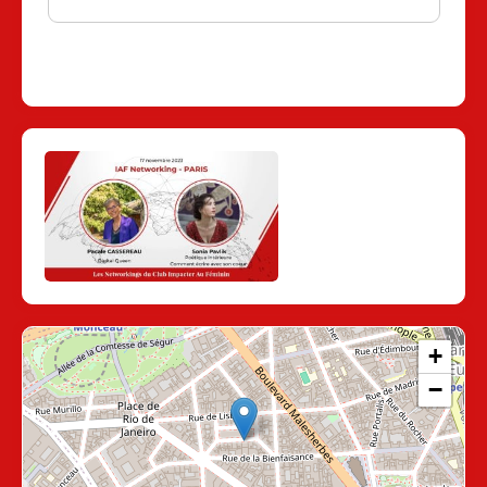
Session de Novembre
:
"Comment mettre son projet en valeur et
l'incarner grâce à l'écriture ?" avec Sonia
Pavlik
Pendant ce rendez-vous ensemble, j'aborderai
ces différents points :
- Comment développer sa créativité et cultiver
l'inspiration ?
- Comment parler de ses compétences et de
son expertise ?
- Comment faire pour trouver son style et se
distinguer ?
- Y a-t-il des outils pour nous aider ?
+
Journaliste, Sonia s'est spécialisée dans les
domaines de la culture et de la consommation
−
responsable. Dans ces domaines de
prédilection, elle a toujours cherché à
développer la prise de conscience,
l’observation, la compréhension des choses,