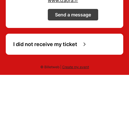
www.izaora.fr
Send a message
I did not receive my ticket
© Billetweb |
Create my event