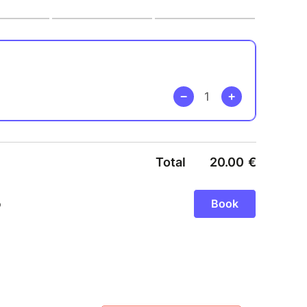
de 9h a 13h:
t sur tirage au sort
te vous sera demandé si vous êtes choisi pour
lmar
s au sort
mi-journée
r le consentement, la compassion et la
 représentant·e, l’expérience vient toujours
en vous.