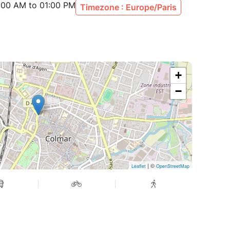
:00 AM to 01:00 PM
Timezone : Europe/Paris
une certaine stabilité intérieure et une capacité
s.
 tu traverses actuellement une période très
mme :
stabilisé
+
se émotionnelle aiguë
−
ion est fortement altérée (fatigue extrême,
mation importante…)
nvite aussi à me contacter en amont pour voir
 toi.
| ©
Leaflet
OpenStreetMap
ns laquelle tu te sens libre de bouger et de
 au sol)
 hydratée tout au long du processus
ellée : venir avec une intention, même simple,