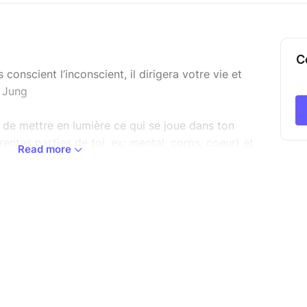
C
conscient l’inconscient, il dirigera votre vie et
l Jung
 de mettre en lumière ce qui se joue dans ton
érentes parties de toi, ex: mental, corps, coeur) et
Read more
 (les loyautés inconscientes envers ton système).
ue tu vis à l’intérieur de toi prend forme devant
nel ou intérieur) se révèle à travers des
ttre de voir ce qui, jusque-là, restait
s tensions invisibles, les loyautés, les endroits
ui t’empêchent aujourd’hui d’être pleinement toi.
 se relâche.