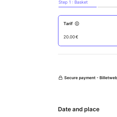
Tu souhaites nous rejoindre:
Rendez-vous le 6 Septembre 
20 € participation de base
Le choix des constéllés se fai
Un supplément de 100 € ensui
poser votre constellation.
Adresse: 19 avenue Foch, Co
Modalités
• Les constellé·es sont tiré·e
• 2 à 3 constellations par de
• Un cadre soutenant, basé su
confidentialité
Que vous soyez constellé·e ou
résonner avec quelque chose 
Date and place
Contre-indications