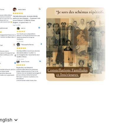
er et le système peut se réharmoniser.
ue chose que l’on analyse.
sent, qui se voit… et qui peut enfin s’intégrer.
airer :
amoureuses
u physiques
 constellations en y mêlant différentes
ionnelle et le décodage biologique
r/