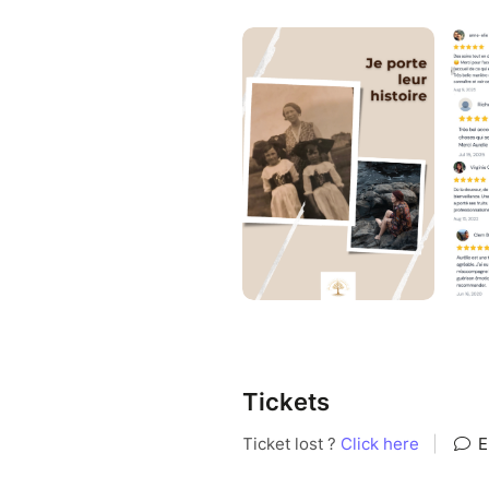
L’énergie recommence à circul
Ce n’est plus seulement quelq
C’est quelque chose qui se res
Les constellations peuvent écl
• les relations familiales ou 
• les schémas répétitifs
• les blocages émotionnels o
• ta place dans ta vie
• les transitions, les deuils
Quelques mots sur moi :
Depuis 2021, j’accompagne des
Tickets
approches de libération émot
https://www.aureliechiodetti.f