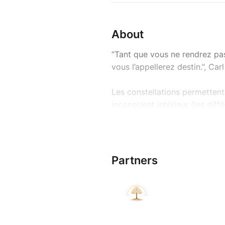
About
“Tant que vous ne rendrez pas 
vous l’appellerez destin.”, Car
Les constellations permettent
inconscient intérieur (les diff
dans ton inconscient familial
Lors d’une constellation, ce q
toi.
Ton système (familial, relation
Partners
représentations, pour te perme
inconscient.
Ce processus met en lumière le
où tu es encore retenue… et q
Peu à peu, ce qui était bloqué