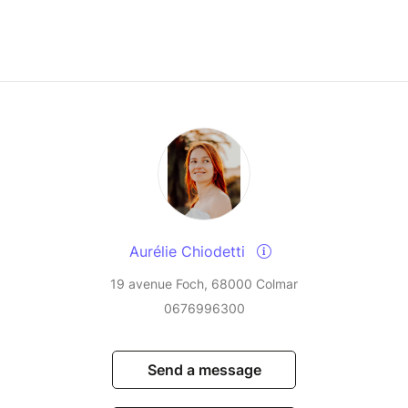
te en ce moment
 parfaitement clair.
rgera naturellement.
Aurélie Chiodetti
19 avenue Foch, 68000 Colmar
0676996300
Send a message