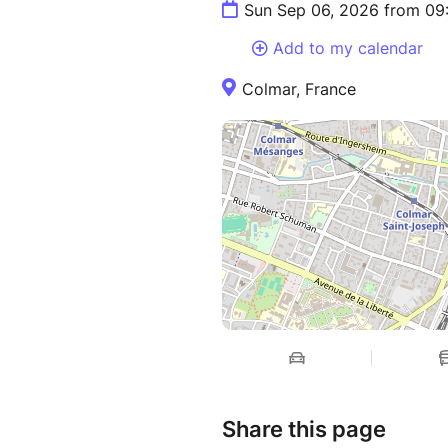
Sun Sep 06, 2026 from 09
Les constellations demandent 
Add to my calendar
à rester en lien avec ton corp
Colmar, France
Elles ne sont pas adaptées si
intense ou déstabilisante, co
un épisode psychique non 
un choc récent ou une cri
une période où ta percept
traitement lourd, consom
Pendant une grossesse, je t’i
ensemble ce qui est juste pour
À prévoir pour l’atelier
Une tenue confortable, da
te poser (assis·e, debout,
De l’eau pour rester bien
Share this page
Si tu souhaites être const