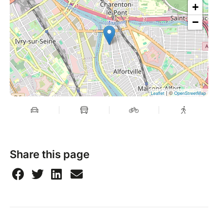
+
−
| ©
Leaflet
OpenStreetMap
Share this page