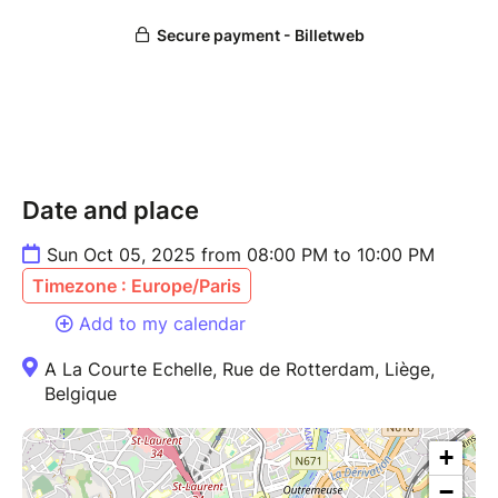
?
INFOS PRATIQUES:
- OÙ?: La Courte Echelle, Rue de Rotterdam 29, 4000
Liège
- QUAND?: le dimanche 05/10 à 20h
Date and place
Sun Oct 05, 2025 from 08:00 PM to 10:00 PM
Timezone : Europe/Paris
Add to my calendar
A La Courte Echelle, Rue de Rotterdam, Liège,
Belgique
+
−