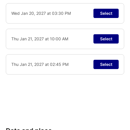
temps à travers des textes et des chansons
originales.
En apprendre plus sur le Collec
tif 36
Spectacle familial - à partir de 6 ans
Mercredi 20 janvier : 10h30
Mercredi 20 janvier : 15h30
Jeudi 21 janvier : 10h
Jeudi 21 janvier : 14h45