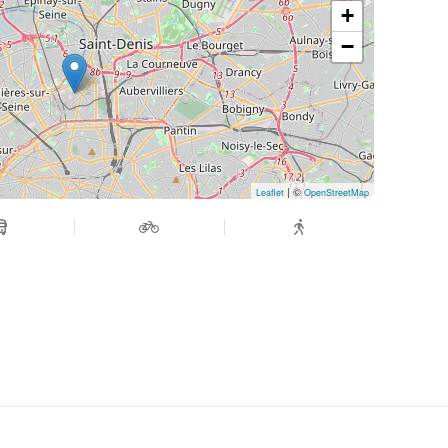
+
−
| ©
Leaflet
OpenStreetMap