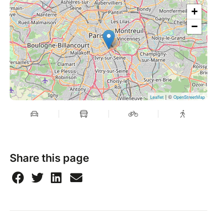
+
−
| ©
Leaflet
OpenStreetMap
Share this page