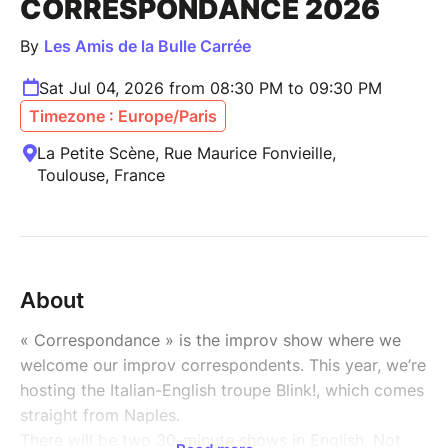
CORRESPONDANCE 2026
By
Les Amis de la Bulle Carrée
Sat Jul 04, 2026 from 08:30 PM to 09:30 PM
Timezone : Europe/Paris
La Petite Scène, Rue Maurice Fonvieille,
Toulouse, France
About
« Correspondance » is the improv show where we
welcome our improv correspondents. This year, we’re
hosting the Italian-English troupe Blink!, which comes
straight from Naples.
There will be two 30-minute shows in English. Not