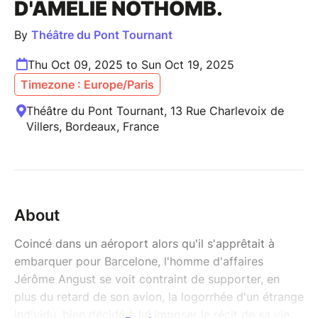
D'AMÉLIE NOTHOMB.
By
Théâtre du Pont Tournant
Thu Oct 09, 2025 to Sun Oct 19, 2025
Timezone : Europe/Paris
Théâtre du Pont Tournant, 13 Rue Charlevoix de
Villers, Bordeaux, France
About
Coincé dans un aéroport alors qu'il s'apprêtait à
embarquer pour Barcelone, l'homme d'affaires
Jérôme Angust se voit contraint de supporter, en
plus du retard de son avion, la logorrhée d'un étrange
individu, bien décidé à lui imposer le récit de sa vie.