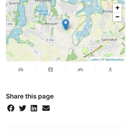
+
−
| ©
Leaflet
OpenStreetMap
Share this page