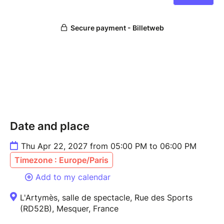
Distribution
Avec : Aurélie Bapst, Jérémy Sanagheal
Musicien : Andréas Martin
Mise en scène : Tayeb Hassini
Créations lumières et décors : Emmanuel Larue
Conception graphique : Julia Cholet
Production, diffusion : Anne Guégan
Soutiens DRAC Pays de la Loire, réseau La Déferlante
Théâtre de la Gobinière - Ville d'Orvault, Ville de
La Montagne, Ville de Barbâtre, Théâtre de
Date and place
Cordemais - ACLC, Théâtre 100Noms (Nantes), Ville
Thu Apr 22, 2027 from 05:00 PM to 06:00 PM
de St
Aignan de Grandlieu, La Fabrique (Nantes)
Timezone : Europe/Paris
Add to my calendar
©BKSine
L'Artymès, salle de spectacle, Rue des Sports
(RD52B), Mesquer, France