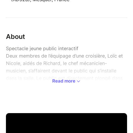
About
Spectacle jeune public interactif
Deux membres de l’équipage d’une croisière, Loïc et
Nicole, aidés de Richard, le chef mécanicien-
musicien, s’affairent devant le public qui s’installe
dans la salle. Le public est directement plongé dans
Read more
l'ambiance, ce sont eux les passagers de la croisière :
- Est-ce que vous avez vos gilets de sauvetage ?
- Installez-vous près du bastingage, vous pourrez
voir des dauphins !
- Est-ce que vous pouvez nous aider à hisser la
grand-voile ?
- Regardez : les embruns volent, le vent se lève...