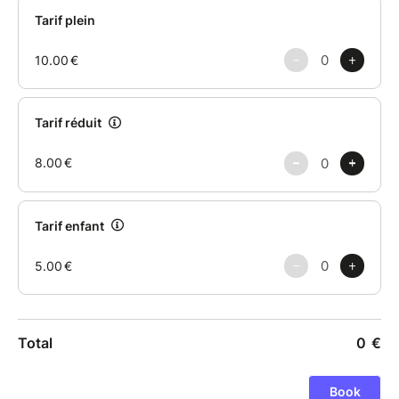
vit le jour, l’autre vit la nuit.
Depuis des lustres, ils vivent ainsi, en parallèle.
Chacun son île, chacun sa vie...
Et pourtant, un jour, un envol de chaussette va les
amener à se rencontrer.
Leurs tranquillités respectives seront bouleversées...
Et quand deux solitudes se heurtent, cela fait des
vagues !
A coups d'effets… très spéciaux, de dessins, d'objets
manipulés,
de musiques, de chansons... les passagers de la
croisières
vont suivre une histoire effrénée et burlesque !
Tout public, dès 4 ans
Durée 55 min.
Placement libre