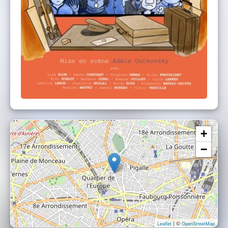
+
−
| ©
Leaflet
OpenStreetMap