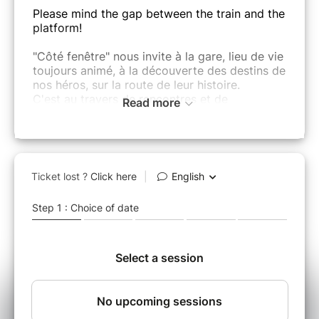
Please mind the gap between the train and the
platform!
"Côté fenêtre" nous invite à la gare, lieu de vie
toujours animé, à la découverte des destins de
nos héros, sur la route de leur histoire.
C'est au travers de rencontres et de
Read more
séparations que vous découvrirez leurs
tranches de vie tantôt bouleversantes, parfois
comiques.
Dans des scènes frappantes de sincérité, où
se mêleront rires et pleurs, observez les
années défiler et accompagnez nos
personnages uniques et attachants dans une
évolution invitant à un voyage dans le temps.
Croyez-nous, vous descendrez du train
enrichis d’émotions enchanteresses du trajet
accompli.
Une pièce d'Adèle GOTKOVSKY.