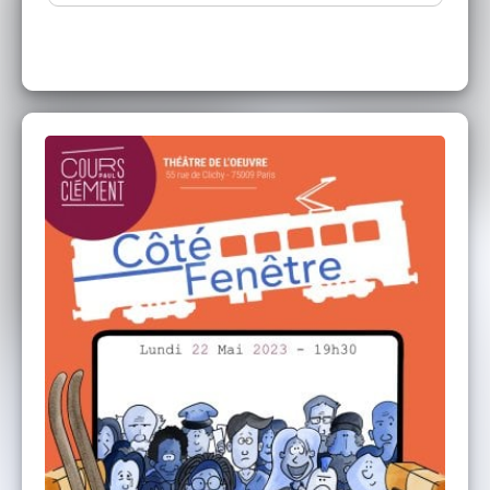
Avec : Alexandre ANFRAY-GRIFFA ; Lisa BLUM
; Hanna CONSTANT ; Virginie DEWAS ; Aline
FREYSSINET ; Niki HUBAUT ; Barbara JUHEL ;
Romane JUILLET ; Julie LANNES ; Adeline
LEBON ; MAthieu MATTEI ; Samuel MOREAU ;
Charlotte MOULAI ; Ninon ROUX ; Victor
VERHILLE.
Le Cours Clément
, cours de théâtre pour tous
les niveaux (débutant à avancé) et toutes les
envies (Théâtre, Cinéma, Impro, StandUp,
Comédie Musicale ...). Plusieurs lieux dans
Paris et cours d'essai gratuit à la rentrée !
Cours Clément