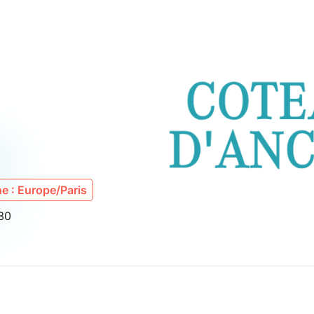
e : Europe/Paris
30