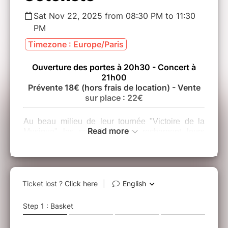
Sat Nov 22, 2025 from 08:30 PM to 11:30
PM
Timezone : Europe/Paris
Ouverture des portes à 20h30 - Concert à
21h00
Prévente 18€ (hors frais de location) - Vente
sur place : 22€
Au beau milieu de leur tournée "Victoire de la
Read more
Musique" les sept funkateers rechargent leurs
batteries au Studio de l'Ermitage. À la croisée de
Herbie Hancock, Deodato et Michel Colombier,
Cotonete s'offre une soirée de pure disco
cosmique et de jazz funk interstellaire, consacrée
à la liberté de danser et d'improviser.
Funk libératoire pour âmes sensibles et hanches
galvanisées.
Florian Pellissier : Claviers