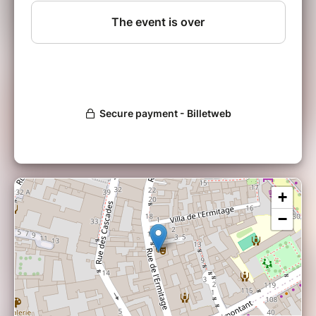
Frank Chatona : Saxophone
Christophe Touzalin : Trompette & clavier
Olivier Caron : Trombone
Farid Baha : Guitare
Jean-Claude Kebaili : Basse
David Georgelet : Batterie
+
−