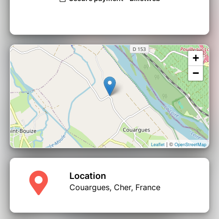
+
−
| ©
Leaflet
OpenStreetMap
Location
Couargues, Cher, France